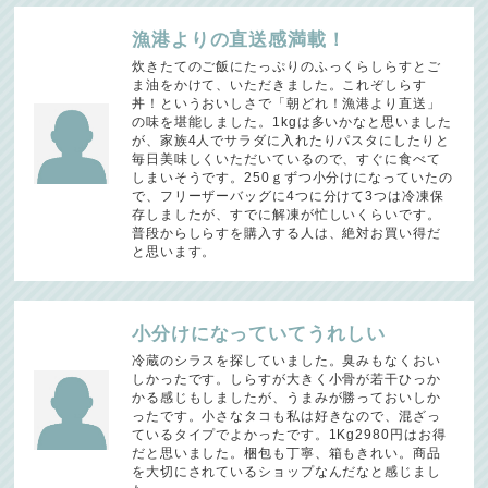
漁港よりの直送感満載！
炊きたてのご飯にたっぷりのふっくらしらすとご
ま油をかけて、いただきました。これぞしらす
丼！というおいしさで「朝どれ！漁港より直送」
の味を堪能しました。1kgは多いかなと思いました
が、家族4人でサラダに入れたりパスタにしたりと
毎日美味しくいただいているので、すぐに食べて
しまいそうです。250ｇずつ小分けになっていたの
で、フリーザーバッグに4つに分けて3つは冷凍保
存しましたが、すでに解凍が忙しいくらいです。
普段からしらすを購入する人は、絶対お買い得だ
と思います。
小分けになっていてうれしい
冷蔵のシラスを探していました。臭みもなくおい
しかったです。しらすが大きく小骨が若干ひっか
かる感じもしましたが、うまみが勝っておいしか
ったです。小さなタコも私は好きなので、混ざっ
ているタイプでよかったです。1Kg2980円はお得
だと思いました。梱包も丁寧、箱もきれい。商品
を大切にされているショップなんだなと感じまし