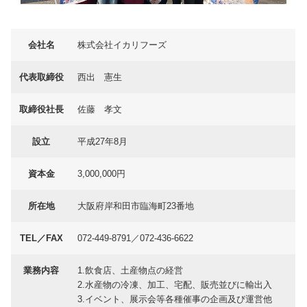
会社名
株式会社イカリフーズ
代表取締役
西出 憲生
取締役社長
佐藤 孝文
設立
平成27年8月
資本金
3,000,000円
所在地
大阪府岸和田市臨海町23番地
TEL／FAX
072-449-8791／072-436-6622
業務内容
1.飲食店、土産物点の経営
2.水産物の冷凍、加工、宅配、販売並びに輸出入
3.イベント、展示会等各種催事の企画及び運営他