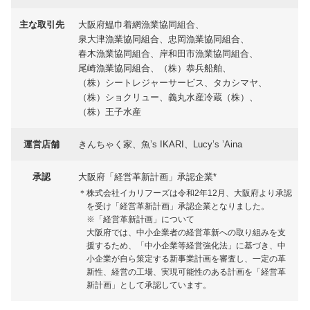
主な取引先
大阪府鰮巾着網漁業協同組合、
泉大津漁業協同組合、
忠岡漁業協同組合、
春木漁業協同組合、
岸和田市漁業協同組合、
尾崎漁業協同組合、
（株）恭兵船舶、
（株）シートレジャーサービス、
タカシマヤ、
（株）ショクリュー、
義丸水産冷蔵（株）、
（株）王子水産
運営店舗
きんちゃく家、魚’s IKARI、Lucy’s ’Aina
承認
大阪府「経営革新計画」承認企業*
＊株式会社イカリフーズは令和2年12月、大阪府より承認
を受け「経営革新計画」承認企業となりました。
※「経営革新計画」について
大阪府では、中小企業者の経営革新への取り組みを支
援するため、「中小企業等経営強化法」に基づき、中
小企業が自ら策定する新事業計画を審査し、一定の革
新性、経営の工場、実現可能性のある計画を「経営革
新計画」として承認しています。