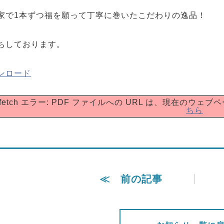
家で1本ずつ福を願って丁寧に巻いたこだわりの逸品！
ちしております。
ンロード
d to fetch エラー: PDF ファイルへの URL は、現
ちら
≪ 前の記事